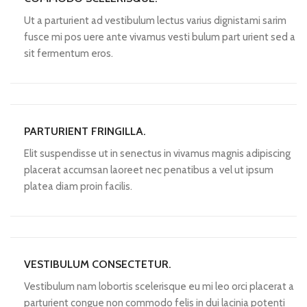
Ut a parturient ad vestibulum lectus varius dignistami sarim
fusce mi pos uere ante vivamus vesti bulum part urient sed a
sit fermentum eros.
PARTURIENT FRINGILLA.
Elit suspendisse ut in senectus in vivamus magnis adipiscing
placerat accumsan laoreet nec penatibus a vel ut ipsum
platea diam proin facilis.
VESTIBULUM CONSECTETUR.
Vestibulum nam lobortis scelerisque eu mi leo orci placerat a
parturient congue non commodo felis in dui lacinia potenti